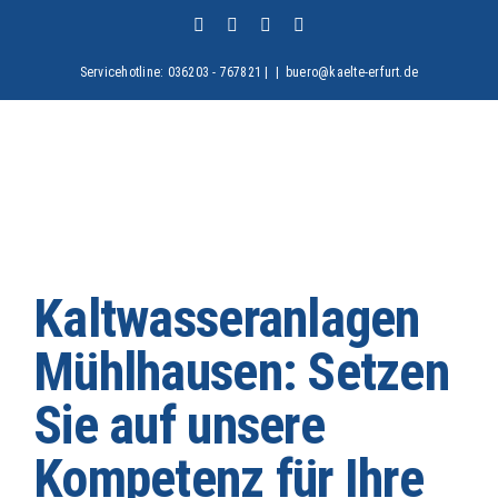
Zum
Facebook
X
Instagram
Pinterest
Inhalt
springen
Servicehotline: 036203 - 767821 |
|
buero@kaelte-erfurt.de
Kaltwasseranlagen
Mühlhausen: Setzen
Sie auf unsere
Kompetenz für Ihre