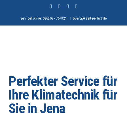
Zum
Facebook
X
Instagram
Pinterest
Inhalt
springen
Servicehotline: 036203 - 767821 |
|
buero@kaelte-erfurt.de
Perfekter Service für
Ihre Klimatechnik für
Sie in Jena