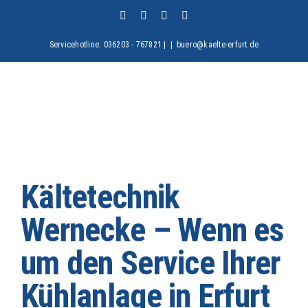
Zum
Facebook
X
Instagram
Pinterest
Inhalt
springen
Servicehotline: 036203 - 767821 |
|
buero@kaelte-erfurt.de
Kältetechnik
Wernecke – Wenn es
um den Service Ihrer
Kühlanlage in Erfurt